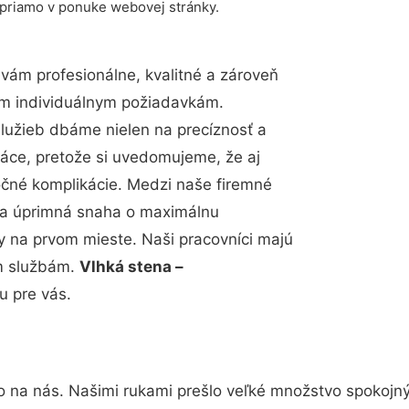
 priamo v ponuke webovej stránky.
ám profesionálne, kvalitné a zároveň
im individuálnym požiadavkám.
 služieb dbáme nielen na precíznosť a
ráce, pretože si uvedomujeme, že aj
čné komplikácie. Medzi naše firemné
up a úprimná snaha o maximálnu
y na prvom mieste. Naši pracovníci majú
im službám.
Vlhká stena –
u pre vás.
o na nás. Našimi rukami prešlo veľké množstvo spokojn