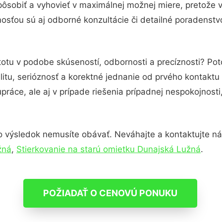
pôsobiť a vyhovieť v maximálnej možnej miere, pretože 
sťou sú aj odborné konzultácie či detailné poradenstvo
totu v podobe skúseností, odbornosti a precíznosti? P
itu, serióznosť a korektné jednanie od prvého kontakt
práce, ale aj v prípade riešenia prípadnej nespokojnosti
o výsledok nemusíte obávať. Neváhajte a kontaktujte nás p
žná
,
Stierkovanie na starú omietku Dunajská Lužná
.
POŽIADAŤ O CENOVÚ PONUKU