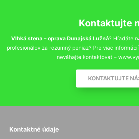
Kontaktujte 
Vlhká stena – oprava Dunajská Lužná
? Hľadáte 
profesionálov za rozumný peniaz? Pre viac informác
neváhajte kontaktovať – www.vy
KONTAKTUJTE NÁ
Kontaktné údaje