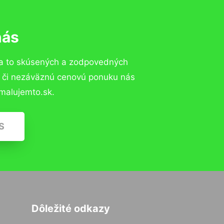
nás
na to skúsených a zodpovedných
ií či nezáväznú cenovú ponuku nás
malujemto.sk.
S
Dôležité odkazy