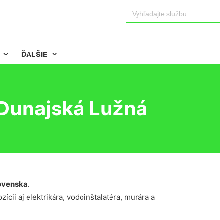
Search
for:
ĎALŠIE
 Dunajská Lužná
ovenska
.
ícii aj elektrikára, vodoinštalatéra, murára a