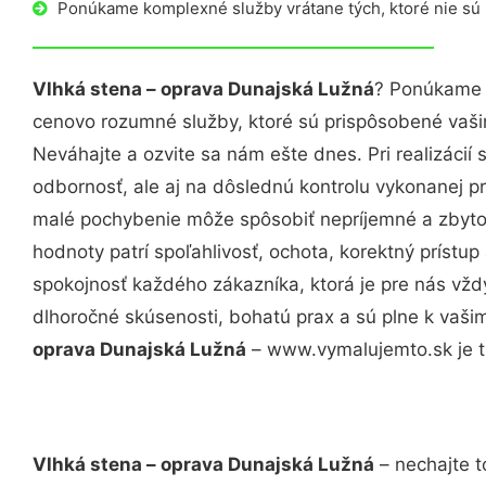
Ponúkame komplexné služby vrátane tých, ktoré nie sú
Vlhká stena – oprava Dunajská Lužná
? Ponúkame v
cenovo rozumné služby, ktoré sú prispôsobené vaš
Neváhajte a ozvite sa nám ešte dnes. Pri realizácií
odbornosť, ale aj na dôslednú kontrolu vykonanej p
malé pochybenie môže spôsobiť nepríjemné a zbyto
hodnoty patrí spoľahlivosť, ochota, korektný príst
spokojnosť každého zákazníka, ktorá je pre nás vžd
dlhoročné skúsenosti, bohatú prax a sú plne k vaš
oprava Dunajská Lužná
– www.vymalujemto.sk je t
Vlhká stena – oprava Dunajská Lužná
– nechajte t