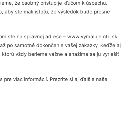
vieme, že osobný prístup je kľúčom k úspechu.
, aby ste mali istotu, že výsledok bude presne
otom ste na správnej adrese – www.vymalujemto.sk.
u až po samotné dokončenie vašej zákazky. Keďže aj
, ktorú vždy berieme vážne a snažíme sa ju vyriešiť
re viac informácií. Prezrite si aj ďalšie naše