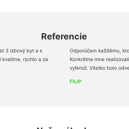
Referencie
t 3 izbový byt a s
Odporúčam každému, kto 
kvalitne, rýchlo a za
Konkrétne mne realizoval
vytknúť. Všetko bolo od
FILIP