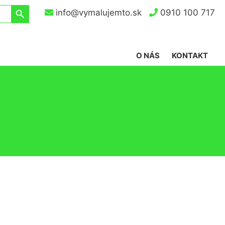
Search Button
info@vymalujemto.sk
0910 100 717
O NÁS
KONTAKT