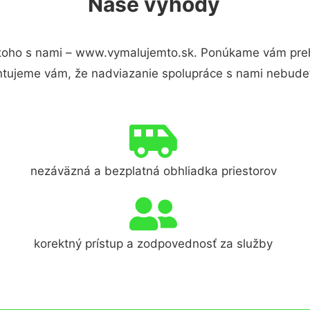
Naše výhody
toho s nami – www.vymalujemto.sk. Ponúkame vám prehľ
ntujeme vám, že nadviazanie spolupráce s nami nebudet
nezáväzná a bezplatná obhliadka priestorov
korektný prístup a zodpovednosť za služby