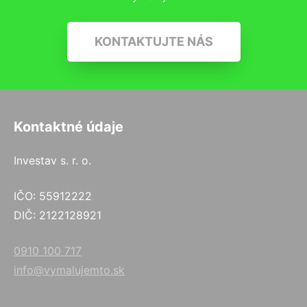
KONTAKTUJTE NÁS
Kontaktné údaje
Investav s. r. o.
IČO: 55912222
DIČ: 2122128921
0910 100 717
info@vymalujemto.sk