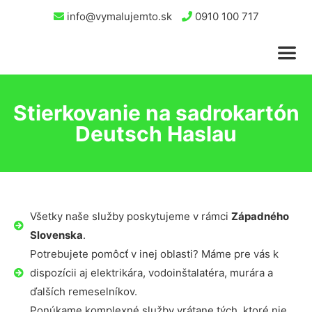
info@vymalujemto.sk
0910 100 717
Stierkovanie na sadrokartón
Deutsch Haslau
Všetky naše služby poskytujeme v rámci
Západného
Slovenska
.
Potrebujete pomôcť v inej oblasti? Máme pre vás k
dispozícii aj elektrikára, vodoinštalatéra, murára a
ďalších remeselníkov.
Ponúkame komplexné služby vrátane tých, ktoré nie