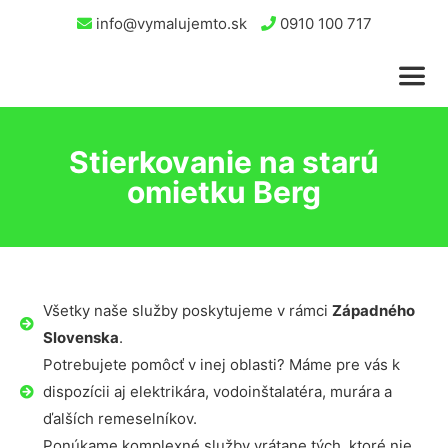
info@vymalujemto.sk
0910 100 717
Stierkovanie na starú
omietku Berg
Všetky naše služby poskytujeme v rámci
Západného
Slovenska
.
Potrebujete pomôcť v inej oblasti? Máme pre vás k
dispozícii aj elektrikára, vodoinštalatéra, murára a
ďalších remeselníkov.
Ponúkame komplexné služby vrátane tých, ktoré nie