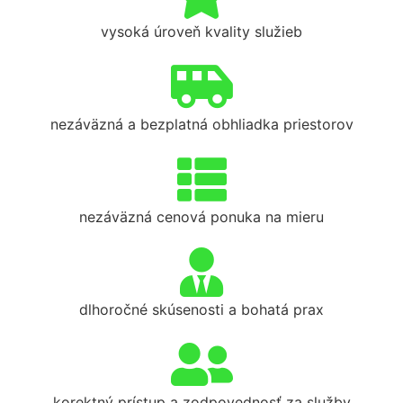
vysoká úroveň kvality služieb
nezáväzná a bezplatná obhliadka priestorov
nezáväzná cenová ponuka na mieru
dlhoročné skúsenosti a bohatá prax
korektný prístup a zodpovednosť za služby