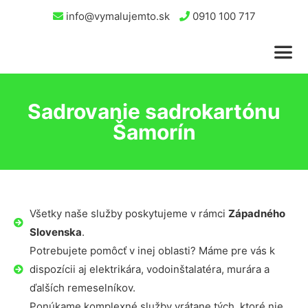
info@vymalujemto.sk
0910 100 717
Sadrovanie sadrokartónu
Šamorín
Všetky naše služby poskytujeme v rámci
Západného
Slovenska
.
Potrebujete pomôcť v inej oblasti? Máme pre vás k
dispozícii aj elektrikára, vodoinštalatéra, murára a
ďalších remeselníkov.
Ponúkame komplexné služby vrátane tých, ktoré nie