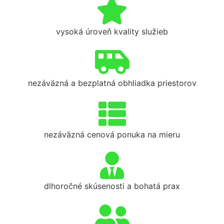
vysoká úroveň kvality služieb
nezáväzná a bezplatná obhliadka priestorov
nezáväzná cenová ponuka na mieru
dlhoročné skúsenosti a bohatá prax