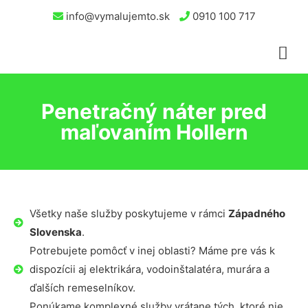
info@vymalujemto.sk
0910 100 717
Penetračný náter pred
maľovaním Hollern
Všetky naše služby poskytujeme v rámci
Západného
Slovenska
.
Potrebujete pomôcť v inej oblasti? Máme pre vás k
dispozícii aj elektrikára, vodoinštalatéra, murára a
ďalších remeselníkov.
Ponúkame komplexné služby vrátane tých, ktoré nie