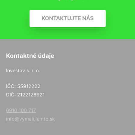
KONTAKTUJTE NÁS
Kontaktné údaje
Investav s. r. o.
IČO: 55912222
DIČ: 2122128921
0910 100 717
info@vymalujemto.sk