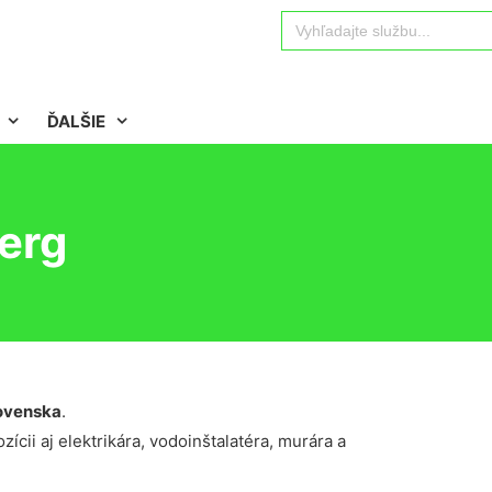
Search
for:
ĎALŠIE
erg
ovenska
.
ícii aj elektrikára, vodoinštalatéra, murára a