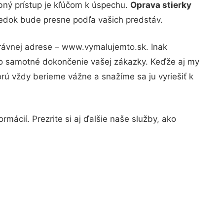
bný prístup je kľúčom k úspechu.
Oprava stierky
sledok bude presne podľa vašich predstáv.
právnej adrese – www.vymalujemto.sk. Inak
po samotné dokončenie vašej zákazky. Keďže aj my
orú vždy berieme vážne a snažíme sa ju vyriešiť k
mácií. Prezrite si aj ďalšie naše služby, ako