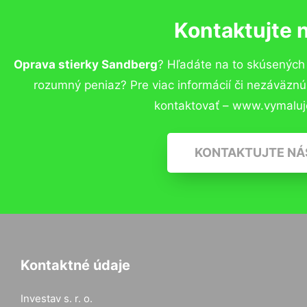
Kontaktujte 
Oprava stierky Sandberg
? Hľadáte na to skúsených
rozumný peniaz? Pre viac informácií či nezáväzn
kontaktovať – www.vymaluj
KONTAKTUJTE NÁ
Kontaktné údaje
Investav s. r. o.