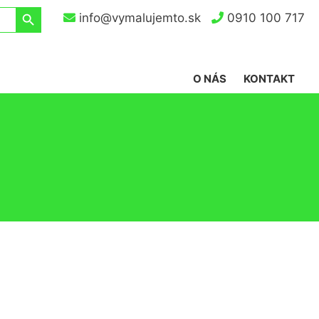
Search Button
info@vymalujemto.sk
0910 100 717
O NÁS
KONTAKT