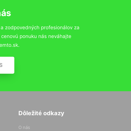
nás
 a zodpovedných profesionálov za
ú cenovú ponuku nás neváhajte
emto.sk.
S
Dôležité odkazy
O nás