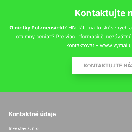
Kontaktujte 
Omietky Potzneusield
? Hľadáte na to skúsených 
rozumný peniaz? Pre viac informácií či nezáväzn
kontaktovať – www.vymaluj
KONTAKTUJTE NÁ
Kontaktné údaje
Investav s. r. o.