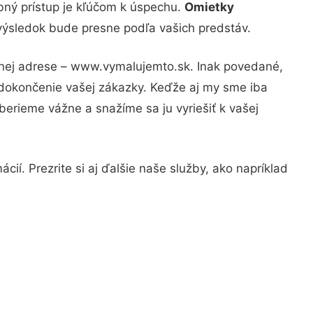
bný prístup je kľúčom k úspechu.
Omietky
 výsledok bude presne podľa vašich predstáv.
ávnej adrese – www.vymalujemto.sk. Inak povedané,
 dokončenie vašej zákazky. Keďže aj my sme iba
 berieme vážne a snažíme sa ju vyriešiť k vašej
ií. Prezrite si aj ďalšie naše služby, ako napríklad