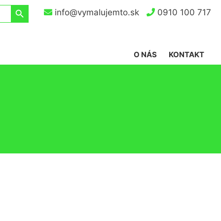
Search Button
info@vymalujemto.sk
0910 100 717
O NÁS
KONTAKT