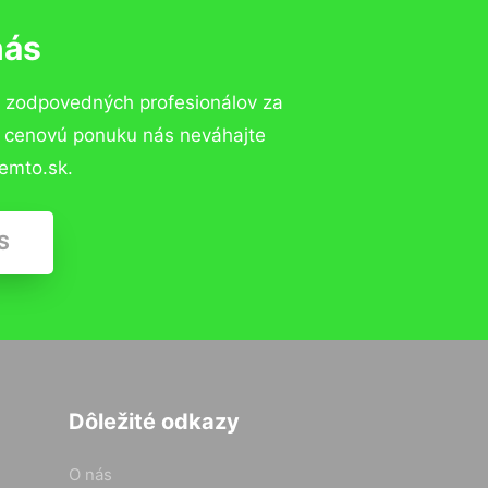
nás
a zodpovedných profesionálov za
ú cenovú ponuku nás neváhajte
emto.sk.
S
Dôležité odkazy
O nás