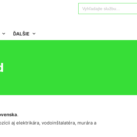
Search
for:
ĎALŠIE
d
ovenska
.
ícii aj elektrikára, vodoinštalatéra, murára a