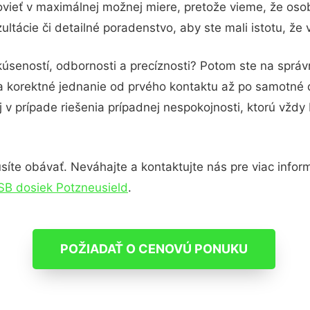
vieť v maximálnej možnej miere, pretože vieme, že oso
ltácie či detailné poradenstvo, aby ste mali istotu, že
kúseností, odbornosti a precíznosti? Potom ste na spr
 a korektné jednanie od prvého kontaktu až po samotné
j v prípade riešenia prípadnej nespokojnosti, ktorú vždy
te obávať. Neváhajte a kontaktujte nás pre viac informác
SB dosiek Potzneusield
.
POŽIADAŤ O CENOVÚ PONUKU