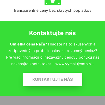
transparentné ceny bez skrytých poplatkov
Kontaktujte nás
Omietka cena Rača
? Hľadáte na to skúsených a
zodpovedných profesionálov za rozumný peniaz?
Pre viac informácií či nezáväznú cenovú ponuku nás
neváhajte kontaktovať – www.vymalujemto.sk.
KONTAKTUJTE NÁS