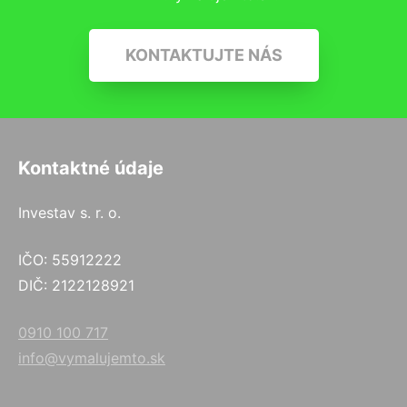
KONTAKTUJTE NÁS
Kontaktné údaje
Investav s. r. o.
IČO: 55912222
DIČ: 2122128921
0910 100 717
info@vymalujemto.sk