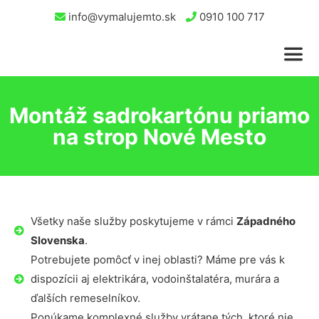
info@vymalujemto.sk
0910 100 717
Montáž sadrokartónu priamo
na strop Nové Mesto
Všetky naše služby poskytujeme v rámci
Západného
Slovenska
.
Potrebujete pomôcť v inej oblasti? Máme pre vás k
dispozícii aj elektrikára, vodoinštalatéra, murára a
ďalších remeselníkov.
Ponúkame komplexné služby vrátane tých, ktoré nie