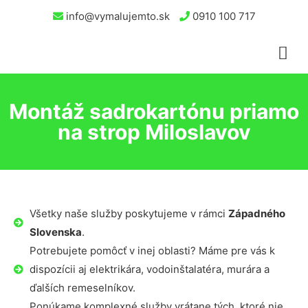
info@vymalujemto.sk
0910 100 717
Montáž sadrokartónu priamo
na strop Miloslavov
Všetky naše služby poskytujeme v rámci
Západného
Slovenska
.
Potrebujete pomôcť v inej oblasti? Máme pre vás k
dispozícii aj elektrikára, vodoinštalatéra, murára a
ďalších remeselníkov.
Ponúkame komplexné služby vrátane tých, ktoré nie