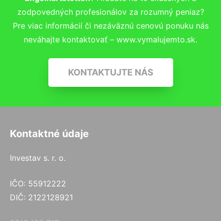
zodpovedných profesionálov za rozumný peniaz?
Pre viac informácií či nezáväznú cenovú ponuku nás
neváhajte kontaktovať – www.vymalujemto.sk.
KONTAKTUJTE NÁS
Kontaktné údaje
Investav s. r. o.
IČO: 55912222
DIČ: 2122128921