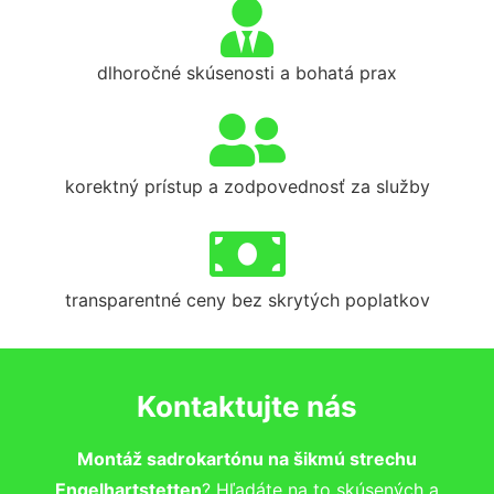
dlhoročné skúsenosti a bohatá prax
korektný prístup a zodpovednosť za služby
transparentné ceny bez skrytých poplatkov
Kontaktujte nás
Montáž sadrokartónu na šikmú strechu
Engelhartstetten
? Hľadáte na to skúsených a