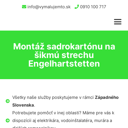
info@vymalujemto.sk
0910 100 717
Montáž sadrokartónu na
šikmú strechu
Engelhartstetten
Všetky naše služby poskytujeme v rámci
Západného
Slovenska
.
Potrebujete pomôcť v inej oblasti? Máme pre vás k
dispozícii aj elektrikára, vodoinštalatéra, murára a