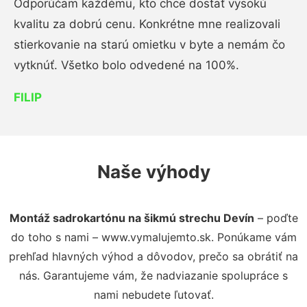
Odporúčam každému, kto chce dostať vysokú
kvalitu za dobrú cenu. Konkrétne mne realizovali
stierkovanie na starú omietku v byte a nemám čo
vytknúť. Všetko bolo odvedené na 100%.
FILIP
Naše výhody
Montáž sadrokartónu na šikmú strechu Devín
– poďte
do toho s nami – www.vymalujemto.sk. Ponúkame vám
prehľad hlavných výhod a dôvodov, prečo sa obrátiť na
nás. Garantujeme vám, že nadviazanie spolupráce s
nami nebudete ľutovať.