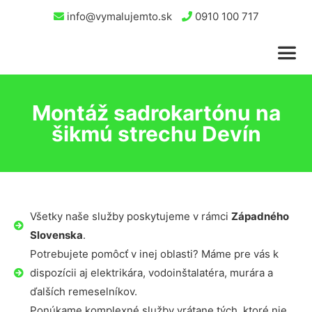
info@vymalujemto.sk
0910 100 717
Montáž sadrokartónu na
šikmú strechu Devín
Všetky naše služby poskytujeme v rámci
Západného
Slovenska
.
Potrebujete pomôcť v inej oblasti? Máme pre vás k
dispozícii aj elektrikára, vodoinštalatéra, murára a
ďalších remeselníkov.
Ponúkame komplexné služby vrátane tých, ktoré nie