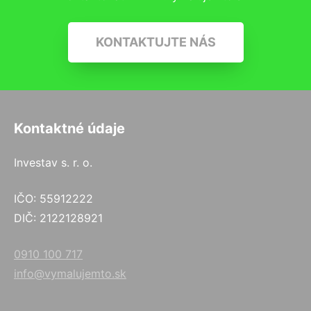
KONTAKTUJTE NÁS
Kontaktné údaje
Investav s. r. o.
IČO: 55912222
DIČ: 2122128921
0910 100 717
info@vymalujemto.sk