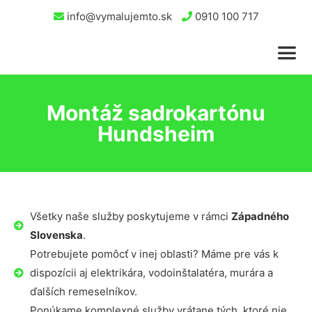
info@vymalujemto.sk
0910 100 717
Montáž sadrokartónu
Hundsheim
Všetky naše služby poskytujeme v rámci
Západného
Slovenska
.
Potrebujete pomôcť v inej oblasti? Máme pre vás k
dispozícii aj elektrikára, vodoinštalatéra, murára a
ďalších remeselníkov.
Ponúkame komplexné služby vrátane tých, ktoré nie