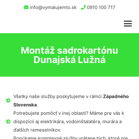
info@vymalujemto.sk
0910 100 717
Montáž sadrokartónu
Dunajská Lužná
Všetky naše služby poskytujeme v rámci
Západného
Slovenska
.
Potrebujete pomôcť v inej oblasti? Máme pre vás k
dispozícii aj elektrikára, vodoinštalatéra, murára a
ďalších remeselníkov.
Ponúkame komplexné služby vrátane tých, ktoré nie