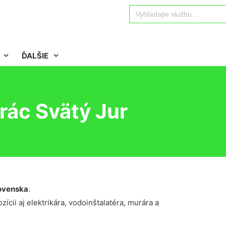
Search
for:
ĎALŠIE
rác Svätý Jur
ovenska
.
ícii aj elektrikára, vodoinštalatéra, murára a