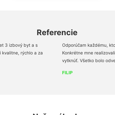
Referencie
t 3 izbový byt a s
Odporúčam každému, kto 
kvalitne, rýchlo a za
Konkrétne mne realizoval
vytknúť. Všetko bolo od
FILIP