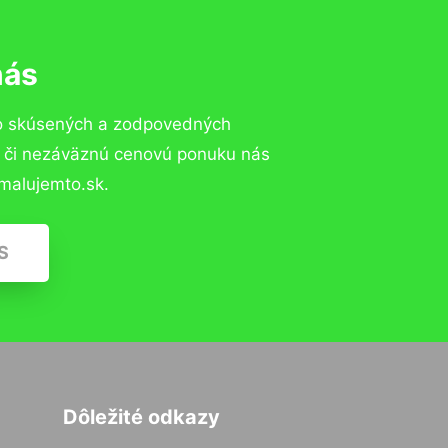
nás
to skúsených a zodpovedných
ií či nezáväznú cenovú ponuku nás
malujemto.sk.
S
Dôležité odkazy