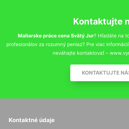
Kontaktujte 
Maliarske práce cena Svätý Jur
? Hľadáte na 
profesionálov za rozumný peniaz? Pre viac informác
neváhajte kontaktovať – www.vy
KONTAKTUJTE NÁ
Kontaktné údaje