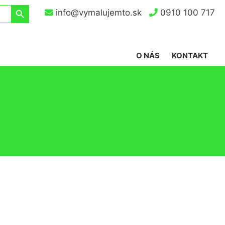
Search Button
info@vymalujemto.sk
0910 100 717
O NÁS
KONTAKT