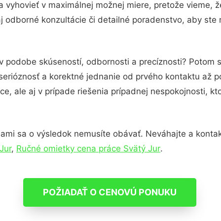
a vyhovieť v maximálnej možnej miere, pretože vieme, 
 odborné konzultácie či detailné poradenstvo, aby ste 
 v podobe skúseností, odbornosti a precíznosti? Potom 
serióznosť a korektné jednanie od prvého kontaktu až 
e, ale aj v prípade riešenia prípadnej nespokojnosti, kt
nami sa o výsledok nemusíte obávať. Neváhajte a kontaktuj
Jur
,
Ručné omietky cena práce Svätý Jur
.
POŽIADAŤ O CENOVÚ PONUKU