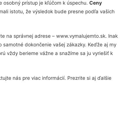
že osobný prístup je kľúčom k úspechu.
Ceny
mali istotu, že výsledok bude presne podľa vašich
ste na správnej adrese – www.vymalujemto.sk. Inak
po samotné dokončenie vašej zákazky. Keďže aj my
orú vždy berieme vážne a snažíme sa ju vyriešiť k
te nás pre viac informácií. Prezrite si aj ďalšie