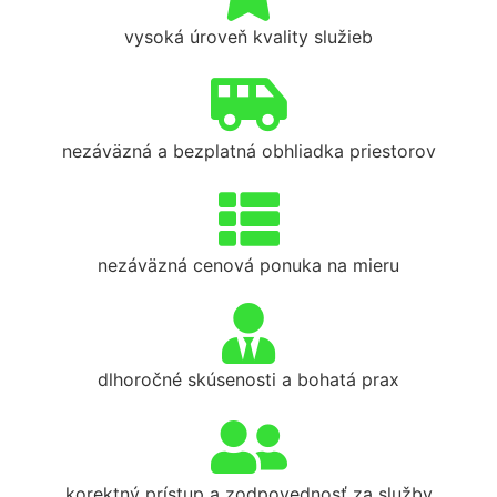
vysoká úroveň kvality služieb
nezáväzná a bezplatná obhliadka priestorov
nezáväzná cenová ponuka na mieru
dlhoročné skúsenosti a bohatá prax
korektný prístup a zodpovednosť za služby