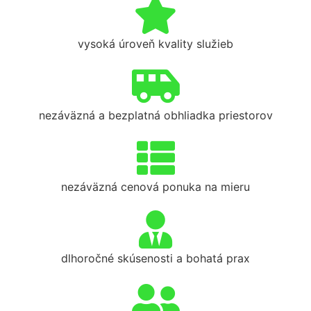
vysoká úroveň kvality služieb
nezáväzná a bezplatná obhliadka priestorov
nezáväzná cenová ponuka na mieru
dlhoročné skúsenosti a bohatá prax