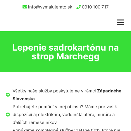
info@vymalujemto.sk
0910 100 717
Lepenie sadrokartónu na
strop Marchegg
Všetky naše služby poskytujeme v rámci
Západného
Slovenska
.
Potrebujete pomôcť v inej oblasti? Máme pre vás k
dispozícii aj elektrikára, vodoinštalatéra, murára a
ďalších remeselníkov.
Ponúkame komplexné služby vrátane tých, ktoré nie