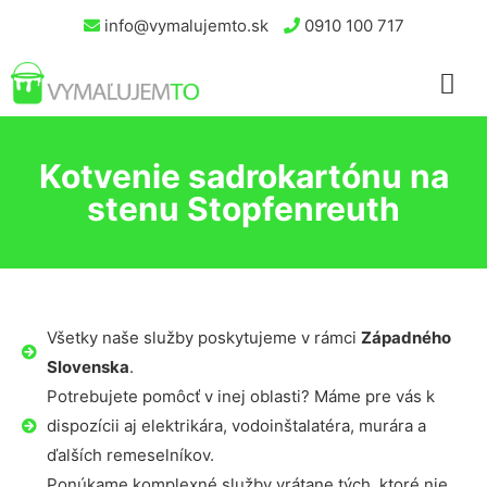
info@vymalujemto.sk
0910 100 717
Kotvenie sadrokartónu na
stenu Stopfenreuth
Všetky naše služby poskytujeme v rámci
Západného
Slovenska
.
Potrebujete pomôcť v inej oblasti? Máme pre vás k
dispozícii aj elektrikára, vodoinštalatéra, murára a
ďalších remeselníkov.
Ponúkame komplexné služby vrátane tých, ktoré nie