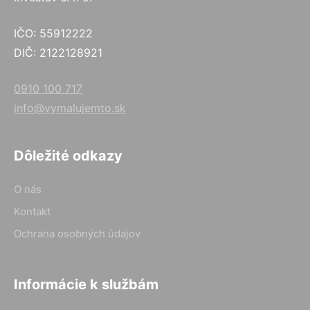
IČO: 55912222
DIČ: 2122128921
0910 100 717
info@vymalujemto.sk
Dôležité odkazy
O nás
Kontakt
Ochrana osobných údajov
Informácie k službám