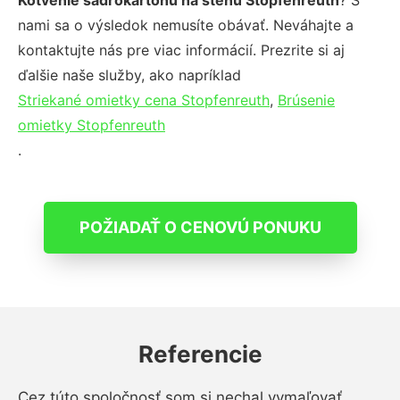
Kotvenie sadrokartónu na stenu Stopfenreuth
? S
nami sa o výsledok nemusíte obávať. Neváhajte a
kontaktujte nás pre viac informácií. Prezrite si aj
ďalšie naše služby, ako napríklad
Striekané omietky cena Stopfenreuth
,
Brúsenie
omietky Stopfenreuth
.
POŽIADAŤ O CENOVÚ PONUKU
Referencie
Cez túto spoločnosť som si nechal vymaľovať