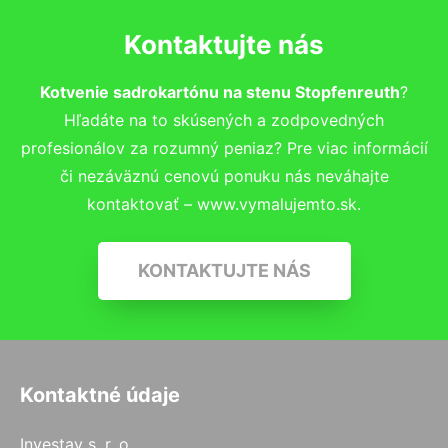
Kontaktujte nás
Kotvenie sadrokartónu na stenu Stopfenreuth
?
Hľadáte na to skúsených a zodpovedných
profesionálov za rozumný peniaz? Pre viac informácií
či nezáväznú cenovú ponuku nás neváhajte
kontaktovať – www.vymalujemto.sk.
KONTAKTUJTE NÁS
Kontaktné údaje
Investav s. r. o.