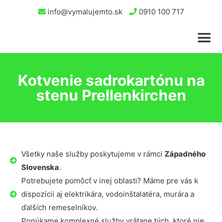
info@vymalujemto.sk
0910 100 717
Kotvenie sadrokartónu na
stenu Prellenkirchen
Všetky naše služby poskytujeme v rámci
Západného
Slovenska
.
Potrebujete pomôcť v inej oblasti? Máme pre vás k
dispozícii aj elektrikára, vodoinštalatéra, murára a
ďalších remeselníkov.
Ponúkame komplexné služby vrátane tých, ktoré nie