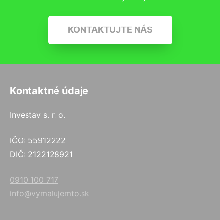
KONTAKTUJTE NÁS
Kontaktné údaje
Investav s. r. o.
IČO: 55912222
DIČ: 2122128921
0910 100 717
info@vymalujemto.sk