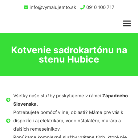
info@vymalujemto.sk
0910 100 717
Kotvenie sadrokartónu na
stenu Hubice
Všetky naše služby poskytujeme v rámci
Západného
Slovenska
.
Potrebujete pomôcť v inej oblasti? Máme pre vás k
dispozícii aj elektrikára, vodoinštalatéra, murára a
ďalších remeselníkov.
Ponúkame komplexné služby vrátane tých, ktoré nie