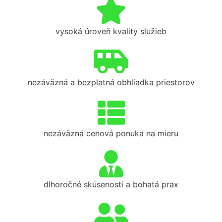
vysoká úroveň kvality služieb
nezáväzná a bezplatná obhliadka priestorov
nezáväzná cenová ponuka na mieru
dlhoročné skúsenosti a bohatá prax