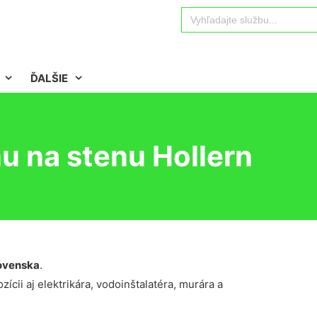
Search
for:
ĎALŠIE
u na stenu Hollern
ovenska
.
ícii aj elektrikára, vodoinštalatéra, murára a