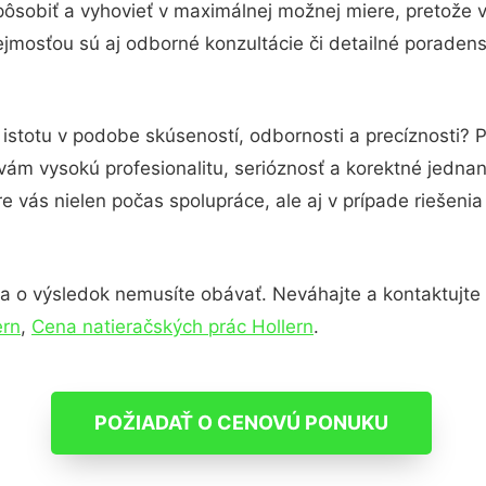
pôsobiť a vyhovieť v maximálnej možnej miere, pretože 
jmosťou sú aj odborné konzultácie či detailné poradens
istotu v podobe skúseností, odbornosti a precíznosti? 
ám vysokú profesionalitu, serióznosť a korektné jedna
e vás nielen počas spolupráce, ale aj v prípade riešeni
a o výsledok nemusíte obávať. Neváhajte a kontaktujte ná
ern
,
Cena natieračských prác Hollern
.
POŽIADAŤ O CENOVÚ PONUKU