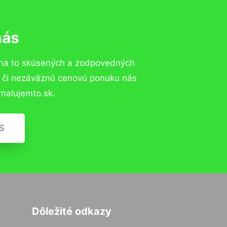
nás
 na to skúsených a zodpovedných
ií či nezáväznú cenovú ponuku nás
malujemto.sk.
S
Dôležité odkazy