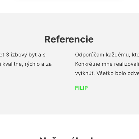
Referencie
t 3 izbový byt a s
Odporúčam každému, kto 
kvalitne, rýchlo a za
Konkrétne mne realizoval
vytknúť. Všetko bolo od
FILIP