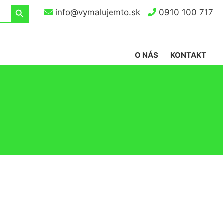
Search Button
info@vymalujemto.sk
0910 100 717
O NÁS
KONTAKT