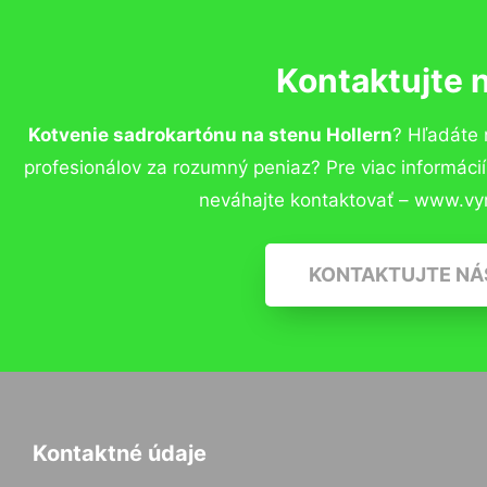
Kontaktujte 
Kotvenie sadrokartónu na stenu Hollern
? Hľadáte
profesionálov za rozumný peniaz? Pre viac informác
neváhajte kontaktovať – www.vy
KONTAKTUJTE NÁ
Kontaktné údaje