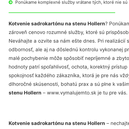
Ponúkame komplexné služby vrátane tých, ktoré nie sú
Kotvenie sadrokartónu na stenu Hollern
? Ponúkam
zároveň cenovo rozumné služby, ktoré sú prispôso
Neváhajte a ozvite sa nám ešte dnes. Pri realizácií
odbornosť, ale aj na dôslednú kontrolu vykonanej p
malé pochybenie môže spôsobiť nepríjemné a zbyto
hodnoty patrí spoľahlivosť, ochota, korektný príst
spokojnosť každého zákazníka, ktorá je pre nás vžd
dlhoročné skúsenosti, bohatú prax a sú plne k vaš
stenu Hollern
– www.vymalujemto.sk je tu pre vás.
Kotvenie sadrokartónu na stenu Hollern
– nechajt