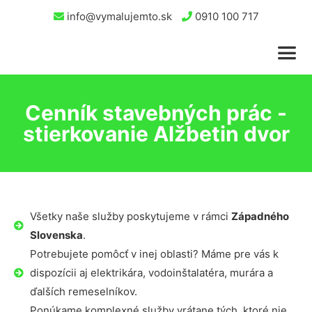
info@vymalujemto.sk
0910 100 717
Cenník stavebných prác -
stierkovanie Alžbetin dvor
Všetky naše služby poskytujeme v rámci
Západného
Slovenska
.
Potrebujete pomôcť v inej oblasti? Máme pre vás k
dispozícii aj elektrikára, vodoinštalatéra, murára a
ďalších remeselníkov.
Ponúkame komplexné služby vrátane tých, ktoré nie