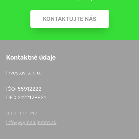
KONTAKTUJTE NÁS
Kontaktné údaje
Investav s. r. o.
IČO: 55912222
DIČ: 2122128921
0910 100 717
info@vymalujemto.sk