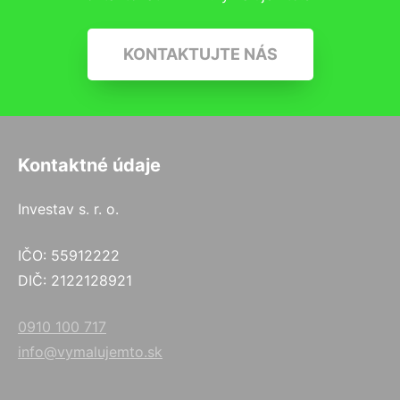
KONTAKTUJTE NÁS
Kontaktné údaje
Investav s. r. o.
IČO: 55912222
DIČ: 2122128921
0910 100 717
info@vymalujemto.sk