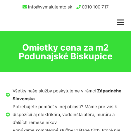
info@vymalujemto.sk
0910 100 717
Omietky cena za m2
Podunajské Biskupice
Všetky naše služby poskytujeme v rámci
Západného
Slovenska
.
Potrebujete pomôcť v inej oblasti? Máme pre vás k
dispozícii aj elektrikára, vodoinštalatéra, murára a
ďalších remeselníkov.
Ponúkame komplexné služby vrátane tých, ktoré nie