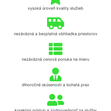
vysoká úroveň kvality služieb
nezáväzná a bezplatná obhliadka priestorov
nezáväzná cenová ponuka na mieru
dlhoročné skúsenosti a bohatá prax
korektný prístup a zodpovednosť za služby