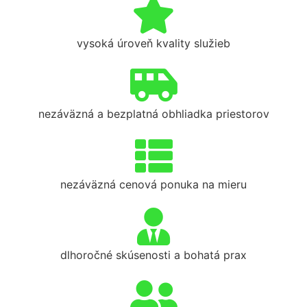
vysoká úroveň kvality služieb
nezáväzná a bezplatná obhliadka priestorov
nezáväzná cenová ponuka na mieru
dlhoročné skúsenosti a bohatá prax