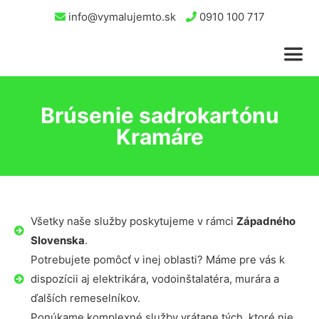
info@vymalujemto.sk
0910 100 717
Brúsenie sadrokartónu
Kramáre
Všetky naše služby poskytujeme v rámci
Západného
Slovenska
.
Potrebujete pomôcť v inej oblasti? Máme pre vás k
dispozícii aj elektrikára, vodoinštalatéra, murára a
ďalších remeselníkov.
Ponúkame komplexné služby vrátane tých, ktoré nie